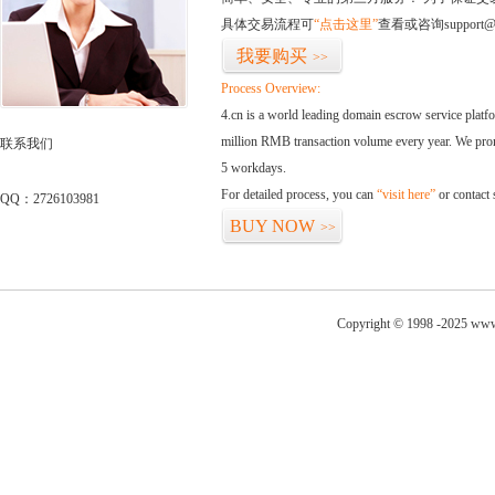
具体交易流程可
“点击这里”
查看或咨询support@
我要购买
>>
Process Overview:
4.cn is a world leading domain escrow service plat
million RMB transaction volume every year. We promi
联系我们
5 workdays.
For detailed process, you can
“visit here”
or contact
QQ：2726103981
BUY NOW
>>
Copyright © 1998 -2025 www