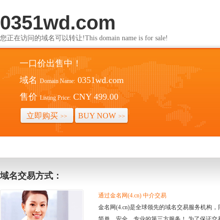
0351wd.com
您正在访问的域名可以转让!This domain name is for sale!
一口价出售中！
域名
0351wd.com
Domain Name:
售价
CNY 499.00
Listing Price:
立即购买
BUY NOW
>>
>>
域名交易方式：
通过金名网(4.cn) 中介交易
金名网(4.cn)是全球领先的域名交易服务机
简单、安全、专业的第三方服务！ 为了保证交